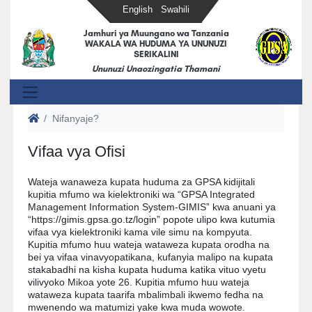
English
Swahili
Jamhuri ya Muungano wa Tanzania
WAKALA WA HUDUMA YA UNUNUZI
SERIKALINI
Ununuzi Unaozingatia Thamani
Nifanyaje?
Vifaa vya Ofisi
Wateja wanaweza kupata huduma za GPSA kidijitali
kupitia mfumo wa kielektroniki wa “GPSA Integrated
Management Information System-GIMIS” kwa anuani ya
“https://gimis.gpsa.go.tz/login” popote ulipo kwa kutumia
vifaa vya kielektroniki kama vile simu na kompyuta.
Kupitia mfumo huu wateja wataweza kupata orodha na
bei ya vifaa vinavyopatikana, kufanyia malipo na kupata
stakabadhi na kisha kupata huduma katika vituo vyetu
vilivyoko Mikoa yote 26. Kupitia mfumo huu wateja
wataweza kupata taarifa mbalimbali ikwemo fedha na
mwenendo wa matumizi yake kwa muda wowote.